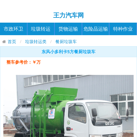
王力汽车网
市政环卫
垃圾转运
货物运输
危险品运输
特种作业
首页
垃圾转运类
餐厨垃圾车
东风小多利卡5方餐厨垃圾车
整车参考价：￥万