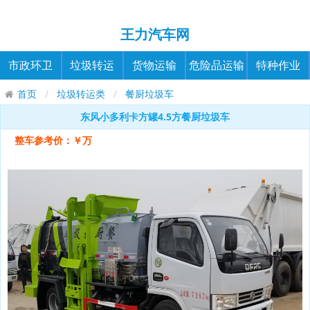
王力汽车网
市政环卫
垃圾转运
货物运输
危险品运输
特种作业
首页
垃圾转运类
餐厨垃圾车
东风小多利卡方罐4.5方餐厨垃圾车
整车参考价：￥万