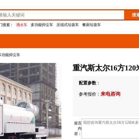
门搜索：
洒水车
多功能抑尘车
压缩式垃圾车
餐厨垃圾车
米多功能抑尘车
重汽斯太尔16方12
配置参数
：
来电咨询
参考报价：
留言
内
容：