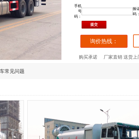
手机
验
号
码
码：
询价热线：
购买承诺
厂家直销 送货上
车常见问题