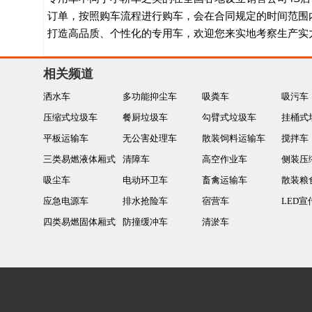
订单，按照购车流程进行购车，会在合同规定的时间范围
打造高品质、个性化的专用车，欢迎您来实地考察生产实
相关频道
洒水车
多功能抑尘车
吸粪车
吸污车
压缩式垃圾车
餐厨垃圾车
勾臂式垃圾车
挂桶式
平板运输车
无公害处理车
散装饲料运输车
搅拌车
三类易燃液体厢式
清障车
高空作业车
侧装压
运输车
吸尘车
电动环卫车
畜禽运输车
散装粮
应急电源车
排水抢险车
宿营车
LED宣
四类易燃固体厢式
防撞缓冲车
清淤车
运输车