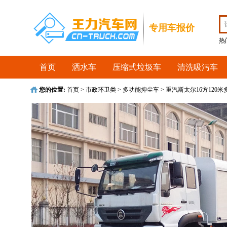
收藏首页
专用车报价
热
首页
洒水车
压缩式垃圾车
清洗吸污车
您的位置:
首页
>
市政环卫类
>
多功能抑尘车
>
重汽斯太尔16方120