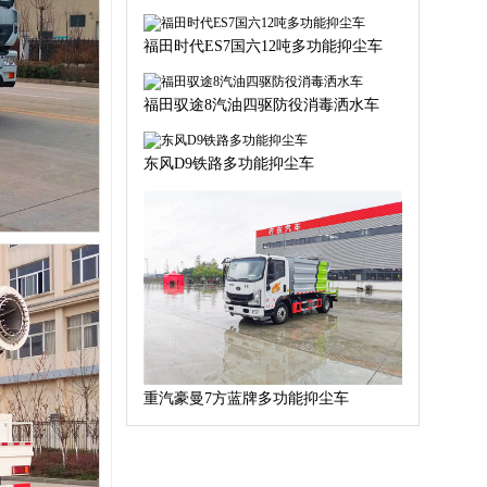
福田时代ES7国六12吨多功能抑尘车
福田驭途8汽油四驱防役消毒洒水车
东风D9‮路铁‬多功能抑尘车
重汽豪曼7方蓝牌多功能抑尘车