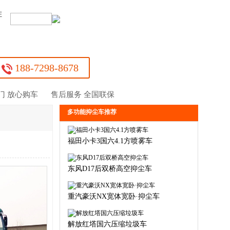
证
：
188-7298-8678
门 放心购车
售后服务 全国联保
多功能抑尘车推荐
福田小卡3国六4.1方喷雾车
东风D17后‬双桥高空抑尘车
重汽豪沃NX宽体宽卧·抑尘车
解放红塔国六压缩垃圾车