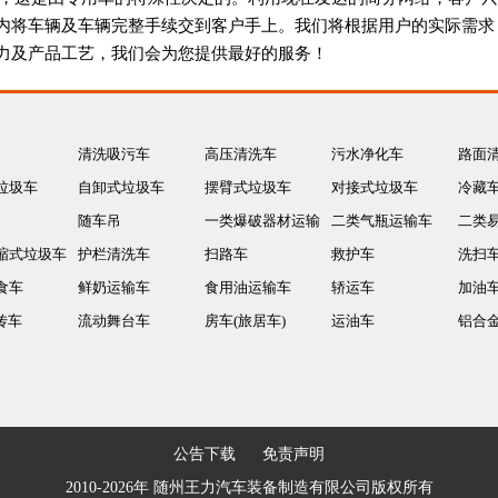
内将车辆及车辆完整手续交到客户手上。我们将根据用户的实际需求
力及产品工艺，我们会为您提供最好的服务！
清洗吸污车
高压清洗车
污水净化车
路面
垃圾车
自卸式垃圾车
摆臂式垃圾车
对接式垃圾车
冷藏
随车吊
一类爆破器材运输
二类气瓶运输车
二类
缩式垃圾车
护栏清洗车
车
扫路车
救护车
运输
洗扫
食车
鲜奶运输车
食用油运输车
轿运车
加油
传车
流动舞台车
房车(旅居车)
运油车
铝合
公告下载
免责声明
2010-2026年 随州王力汽车装备制造有限公司版权所有