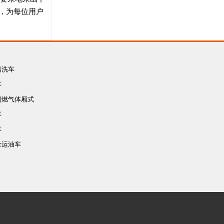
，为每位用户
清洗车
车
易燃气体厢式
车
车
车
金运油车