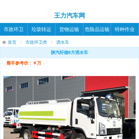
王力汽车网
市政环卫
垃圾转运
货物运输
危险品运输
特种作业
首页
市政环卫类
洒水车
陕汽轩德9方洒水车
整车参考价：￥万