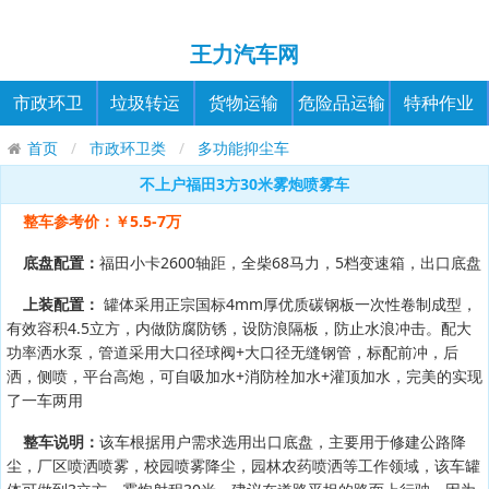
王力汽车网
市政环卫
垃圾转运
货物运输
危险品运输
特种作业
首页
市政环卫类
多功能抑尘车
不上户福田3方30米雾炮喷雾车
整车参考价：￥5.5-7万
底盘配置：
福田小卡2600轴距，全柴68马力，5档变速箱，出口底盘
上装配置：
罐体采用正宗国标4mm厚优质碳钢板一次性卷制成型，
有效容积4.5立方，内做防腐防锈，设防浪隔板，防止水浪冲击。配大
功率洒水泵，管道采用大口径球阀+大口径无缝钢管，标配前冲，后
洒，侧喷，平台高炮，可自吸加水+消防栓加水+灌顶加水，完美的实现
了一车两用
整车说明：
该车根据用户需求选用出口底盘，主要用于修建公路降
尘，厂区喷洒喷雾，校园喷雾降尘，园林农药喷洒等工作领域，该车罐