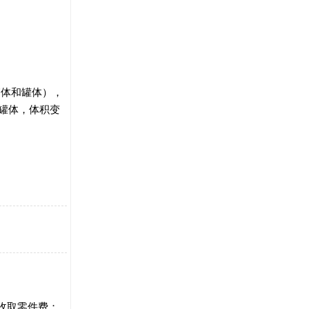
箱体和罐体），
罐体，体积变
只收取零件费；