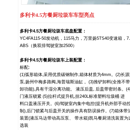
多利卡4.5方餐厨垃圾车车型亮点
多利卡4.5方餐厨垃圾车底盘配置：
YC4FA115-50发动机，115马力，万里扬5TS40变速箱
ABS（换双排驾驶室加2500）
多利卡4.5方餐厨垃圾车上装配置：
标配:

(1)弧形箱体,采用优质碳钢制作,箱体材质为4mm。(2)长源
泵,扬州中梅多路阀,海普瑞斯油缸 。(3)推铲卸料(全推不带
卸功能),具有干湿分离功能。 液压后盖, 后盖带密封条。(4)
门液压锁紧 (5)拉杆式提升机,挂240L标准塑料垃圾桶 进

料口盖液压开关。(6)驾驶室内集中电控(提升机外部手动控
制),后门锁紧与后盖开关的操作具有防误操作。(7)箱体带清
装置(液压马达带动高压泵、 带水箱)凯马餐厨清洗装置为选
选装
