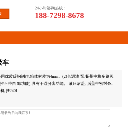
24小时咨询热线：
188-7298-8678
圾车
,采用优质碳钢制作,箱体材质为4mm。(2)长源油 泵,扬州中梅多路阀,
全推不带自 卸功能),具有干湿分离功能。 液压后盖, 后盖带密封条。
,挂240L...