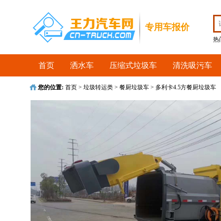
收藏首页
专用车报价
热
首页
洒水车
压缩式垃圾车
清洗吸污车
您的位置:
首页
>
垃圾转运类
>
餐厨垃圾车
>
多利卡4.5方餐厨垃圾车