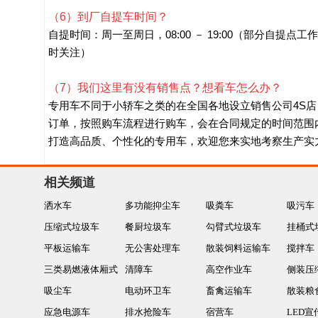
（6）到厂自提车时间？
自提时间：周一至周日，08:00 － 19:00（部分自提点
时关注）
（7）我们这里有没有销售点？想看车怎么办？
专用车不同于小轿车之类的在全国各地设立销售公司4S
订单，按照购车流程进行购车，会在合同规定的时间范围
打造高品质、个性化的专用车，欢迎您来实地考察生产实
相关频道
洒水车
多功能抑尘车
吸粪车
吸污车
压缩式垃圾车
餐厨垃圾车
勾臂式垃圾车
挂桶式
平板运输车
无公害处理车
散装饲料运输车
搅拌车
三类易燃液体厢式
清障车
高空作业车
侧装压
运输车
吸尘车
电动环卫车
畜禽运输车
散装粮
应急电源车
排水抢险车
宿营车
LED宣