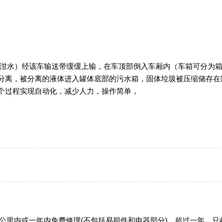
（泔水）经该车输送带缓缓上输，在车顶部倒入车厢内（车箱可分为
分离，被分离的液体进入罐体底部的污水箱，固体垃圾被压缩储存在
个过程实现自动化，减少人力，操作简单，
0公里内或一年内免费修理(不包括易损件和电器部分)，超过一年，