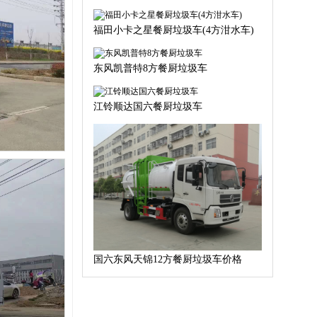
福田小卡之星餐厨垃圾车(4方泔水车)
东风凯普特8方餐厨垃圾车
江铃顺达国六餐厨垃圾车
国六东风天锦12方餐厨垃圾车价格