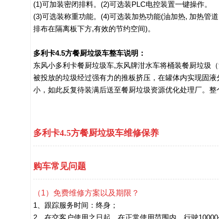
(1)可加装密闭排料。(2)可选装PLC电控装置一键操作。

(3)可选装称重功能。(4)可选装加热功能(油加热, 加热管道

排布在隔离板下方,有效的节约空间)。
多利卡4.5方餐厨垃圾车整车说明：
东风小多利卡餐厨垃圾车,东风牌泔水车将桶装餐厨垃圾
被投放的垃圾经过强有力的推板挤压，在罐体内实现固液
小，如此反复待装满后送至餐厨垃圾资源优化处理厂。整
多利卡4.5方餐厨垃圾车维修保养
购车常见问题
（1）免费维修方案以及期限？
1、跟踪服务时间：终身；
2、在交客户使用之日起，在正常使用范围内，行驶1000