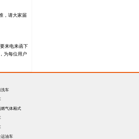
为准，请大家届
只要来电来函下
，为每位用户
清洗车
车
易燃气体厢式
车
车
车
金运油车