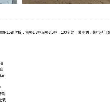
，7.00R16钢丝胎，前桥1.8吨后桥3.5吨，190车架，带空调，带电动门
油

自

后



洗

装
