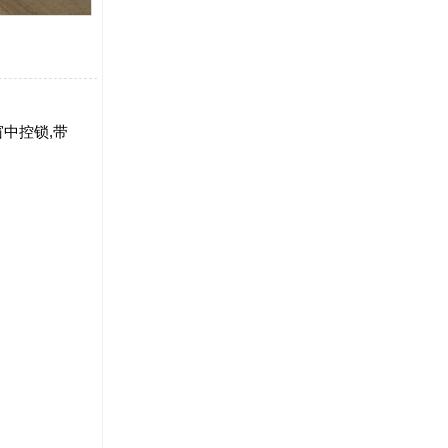
窗中控锁,带