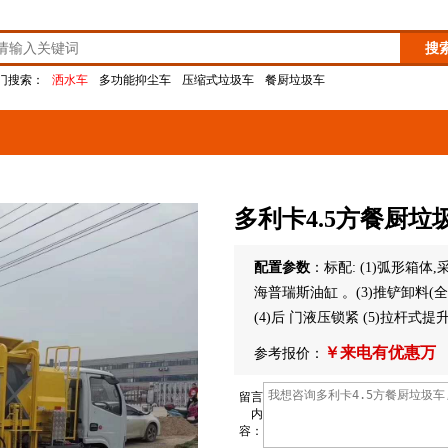
门搜索：
洒水车
多功能抑尘车
压缩式垃圾车
餐厨垃圾车
多利卡4.5方餐厨垃
配置参数
：标配: (1)弧形箱体
海普瑞斯油缸 。(3)推铲卸料(
(4)后 门液压锁紧 (5)拉杆式提升机
￥来电有优惠万
参考报价：
留言
内
容：