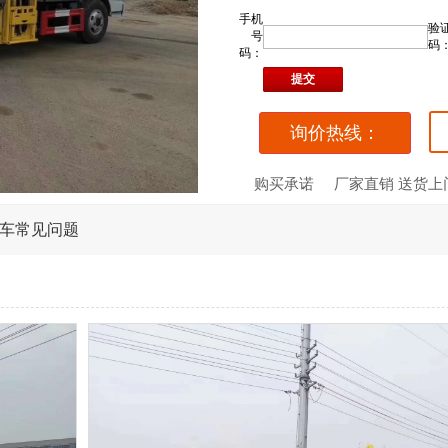
手机
验
号
码
码：
询价热线：
购买承诺
厂家直销 送货上
车常见问题