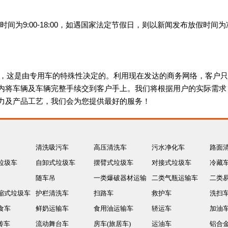
工作时间为9:00-18:00，如遇国家法定节假日，则以新闻发布放假时间
店，这是由专用车的特殊性决定的。利用现在发达的商务网络，客户
内将车辆及车辆完整手续交到客户手上。我们将根据用户的实际需求
力及产品工艺，我们会为您提供最好的服务！
清洗吸污车
高压清洗车
污水净化车
路面
垃圾车
自卸式垃圾车
摆臂式垃圾车
对接式垃圾车
冷藏
随车吊
一类爆破器材运输
二类气瓶运输车
二类
缩式垃圾车
护栏清洗车
车
扫路车
救护车
运输
洗扫
食车
鲜奶运输车
食用油运输车
轿运车
加油
传车
流动舞台车
房车(旅居车)
运油车
铝合