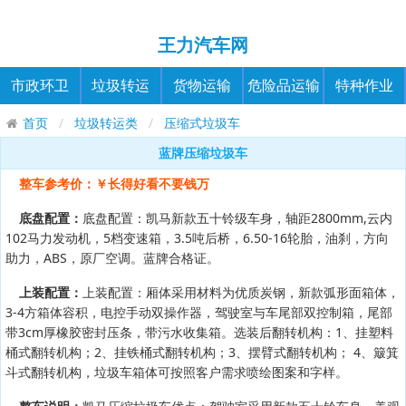
王力汽车网
市政环卫
垃圾转运
货物运输
危险品运输
特种作业
首页
垃圾转运类
压缩式垃圾车
蓝牌压缩垃圾车
整车参考价：￥长得好看不要钱万
底盘配置：
底盘配置：凯马新款五十铃级车身，轴距2800mm,云内
102马力发动机，5档变速箱，3.5吨后桥，6.50-16轮胎，油刹，方向
助力，ABS，原厂空调。蓝牌合格证。
上装配置：
上装配置：厢体采用材料为优质炭钢，新款弧形面箱体，
3-4方箱体容积，电控手动双操作器，驾驶室与车尾部双控制箱，尾部
带3cm厚橡胶密封压条，带污水收集箱。选装后翻转机构：1、挂塑料
桶式翻转机构；2、挂铁桶式翻转机构；3、摆臂式翻转机构； 4、簸箕
斗式翻转机构，垃圾车箱体可按照客户需求喷绘图案和字样。