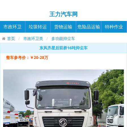
王力汽车网
市政环卫
垃圾转运
货物运输
危险品运输
特种作业
首页
市政环卫类
多功能抑尘车
东风齐星后双桥16吨抑尘车
整车参考价：￥20-28万