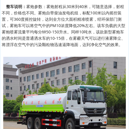
整车说明：
雾炮参数：雾炮射程从30米到40米，可随意选择，射程
不同，价格也不同。雾炮自带柴油发电机组，标配100米以内摇控装
置，可360度摇控旋转，达到全方位大面积精准喷雾，经环保部门测
试，雾炮车可以将空气中的PM10浓度降低20%左右。该车负载的大型
雾炮喷雾流量平均每分钟50-150升水。同样10吨水，该款新型雾炮车
的洒水时间是普通洒水车的10-15倍，在雾霾天气可以进行液雾降尘、
将漂浮在空气中的污染颗粒物迅速逼降地面，达到净化空气的效果。