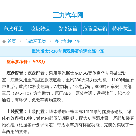
王力汽车网
市政环卫
垃圾转运
货物运输
危险品运输
特种作业
首页
市政环卫类
多功能抑尘车
重汽斯太尔20方后双桥雾炮洒水降尘车
整车参考价：￥38万
底盘配置：
底盘配置：采用重汽斯太尔M5G宽体豪华带卧铺驾驶
室，底盘采用重汽国五原装底盘，重汽280大马力发动机，1100钢丝胎
带备胎，重汽10档变速箱，7吨前桥，10吨后桥，300幅面车架，局部
三层（8+5+10）方向助力，原厂ABS，原装空调，远程油门，铝合金
油箱，有环保，免缴车辆购置税。
上装配置：
上装配置：罐体采用正宗国标4mm厚的优质碳钢板，罐
体有效容积10吨，罐体内部做防腐防锈，配大功率洒水泵，尾部加装雾
炮机组（根据客户要求制定）带洒水车所有标配功能，完美的实现了一
车两用的效果。