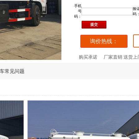
手机
验
号
码
码：
询价热线：
购买承诺
厂家直销 送货上
车常见问题