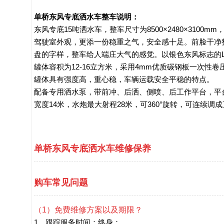
单桥东风专底洒水车整车说明：
东风专底15吨洒水车，整车尺寸为8500×2480×3100
驾驶室外观，更添一份稳重之气，安全感十足。前脸干净
盘的字样，整车给人端庄大气的感觉。以银色东风标志的L
罐体容积为12-16立方米，采用4mm优质碳钢板一次
罐体具有强度高，重心稳，车辆运载安全平稳的特点。

配备专用洒水泵，带前冲、后洒、侧喷、后工作平台，平
宽度14米，水炮最大射程28米，可360°旋转，可连续
单桥东风专底洒水车维修保养
购车常见问题
（1）免费维修方案以及期限？
1、跟踪服务时间：终身；