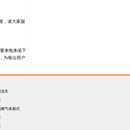
为准，请大家届
只要来电来函下
，为每位用户
清洗车
车
易燃气体厢式
车
车
车