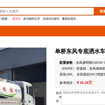
门搜索：
洒水车
多功能抑尘车
压缩式垃圾车
餐厨垃圾车
单桥东风专底洒水
配置参数
：东风康明斯ISB19
（8JS85E）变速箱，东风德纳前桥5
原装ABS。 东风新款D913驾
￥16-20万
参考报价：
留言
内
容：