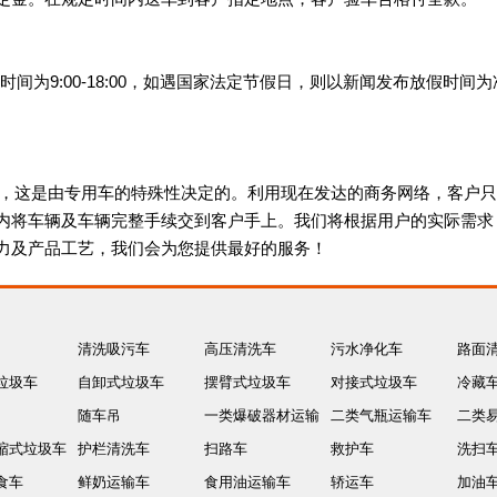
工作时间为9:00-18:00，如遇国家法定节假日，则以新闻发布放假时间
店，这是由专用车的特殊性决定的。利用现在发达的商务网络，客户
内将车辆及车辆完整手续交到客户手上。我们将根据用户的实际需求
力及产品工艺，我们会为您提供最好的服务！
清洗吸污车
高压清洗车
污水净化车
路面
垃圾车
自卸式垃圾车
摆臂式垃圾车
对接式垃圾车
冷藏
随车吊
一类爆破器材运输
二类气瓶运输车
二类
缩式垃圾车
护栏清洗车
车
扫路车
救护车
运输
洗扫
食车
鲜奶运输车
食用油运输车
轿运车
加油