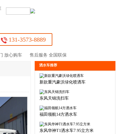
证
：
131-3573-8889
门 放心购车
售后服务 全国联保
洒水车推荐
新款重汽豪沃绿化喷洒车
东风天锦洗扫车
福田领航14方洒水车
东风华神T1洒水车7.95立方米