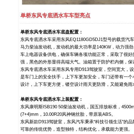
单桥东风专底洒水车车型亮点
单桥东风专底洒水车底盘配置：
东风专底洒水车采用东风EQ1180GD5DJ1型号的载货汽
马力柴油发动机，发动机的最大功率是140KW，动力强劲
车上电器设备供电，确保车辆各项功能正常，采取了很好
强，黑色的外形显得高端大气。油箱置于防护栏内侧，保证
东风专底洒水车采用东风专用D913驾驶室，空间宽大，
是车门上的安全扶手，上下车更加安全，车门还带有一个
设计，上下车更方便，镂空设计雨天更防滑，又能避免雨
单桥东风专底洒水车上装配置：
东风康明斯ISB190 50柴油发动机，国五排放标准，4500m
(7+4)mm，10.00R20风神钢丝胎，带原装ABS。

东风新款D913驾驶室，东风汽车秉承“科技引领生活”
可靠的传统优势，造型独特，结构优化，承载能力更强。