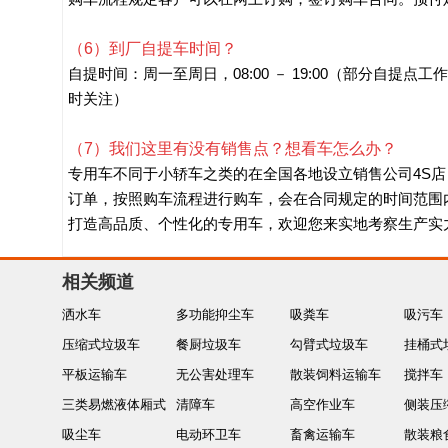
（6）到厂自提车时间？
自提时间：周一至周日，08:00 － 19:00（部分自提点
时关注）
（7）我们这里有没有销售点？想看车怎么办？
专用车不同于小轿车之类的在全国各地设立销售公司4S
订单，按照购车流程进行购车，会在合同规定的时间范围
打造高品质、个性化的专用车，欢迎您来实地考察生产实
相关频道
洒水车
多功能抑尘车
吸粪车
吸污车
压缩式垃圾车
餐厨垃圾车
勾臂式垃圾车
挂桶式
平板运输车
无公害处理车
散装饲料运输车
搅拌车
三类易燃液体厢式
清障车
高空作业车
侧装压
运输车
吸尘车
电动环卫车
畜禽运输车
散装粮