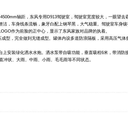
mm，4500mm轴距，东风专用D913驾驶室，驾驶室宽度较大，一眼望
整洁，车身线条流畅，象牙白配上钢琴黑，大气稳重。驾驶室车身镶
OGO作为前脸的正中心，显示了东风家族对品牌的执着。

性卷压成型，完全做到无缝成型。罐体内设多道防浪隔板，采用高压气体
台上安装绿化洒水水炮。洒水泵带自吸功能，垂直吸程6米，带消防
调成直冲状、大雨、中雨、小雨、毛毛雨等不同状态。