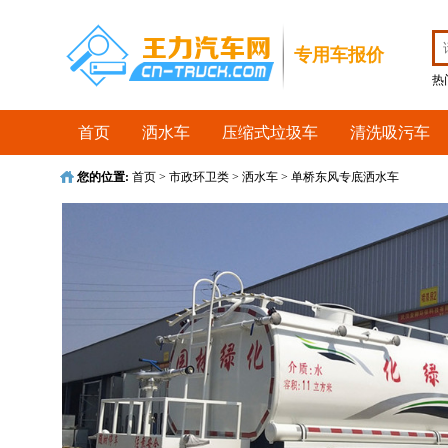
收藏首页
专用车报价
热
首页
洒水车
压缩式垃圾车
清洗吸污车
您的位置:
首页
>
市政环卫类
>
洒水车
>
单桥东风专底洒水车