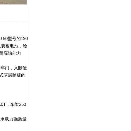
50型号的190
原装蓄电池，给
耐腐蚀能力
开车门，入眼便
式两层踏板的
T，车架250 
，承载力强质量