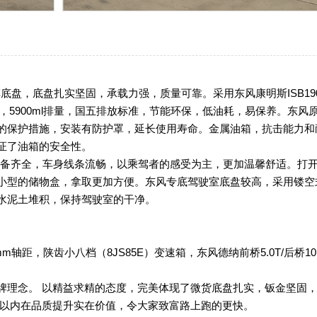
车底盘，底盘扎实坚固，承载力强，质量可靠。采用东风康明斯ISB190 
，5900ml排量，国五排放标准，节能环保，低油耗，易保养。东风
的保护措施，安装有防护罩，延长使用寿命。金属油箱，抗击能力和
了油箱的安全性。

设备齐全，车身线条流畅，以乘驾者的感受为主，更加温馨舒适。打
小型的储物盒，拿取更加方便。东风专底驾驶室底盘较高，采用镂空
水泥土堆积，保持驾驶室的干净。
m轴距，陕齿小八档（8JS85E）变速箱，东风德纳前桥5.0T/后桥10.0
的品牌理念。 以精益求精的态度，完美体现了微货底盘扎实，钣金坚固
 以内在品质提升实在价值，令大家致富路上跑的更快。