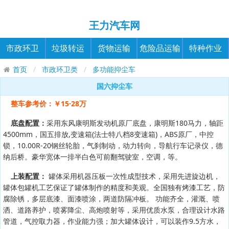
王力汽车网
市政环卫
垃圾转运
货物运输
危险品运输
特种作业
首页
市政环卫类
多功能抑尘车
国六抑尘车
整车参考价：￥15·28万
底盘配置：
采用东风康明斯发动机原厂底盘，康明斯180马力，轴距
4500mm，国五排放,变速箱(法士特八档8变速箱)，ABS原厂，中控
锁，10.00R-20钢丝轮胎，气刹制动，动力转向，导航行车记录仪，德
纳后桥。豪华宽体一排半白色可前翻驾驶室，空调，等。
上装配置：
罐体采用机器压板一次性成型技术，采用先进旋边机，
罐体包罐机工艺保证了罐体制作的精度和美观。全国独有烤漆工艺，防
腐除锈，多层底漆、面漆喷涂，两道防隔冲板。 功能齐全，灌溉、喷
洒、道路养护，喷雾降尘、高炮喷射等，采用优质水泵，合理设计水路
管道，气控取力器，作业能力强；加大罐体设计，可以装作9.5方水，