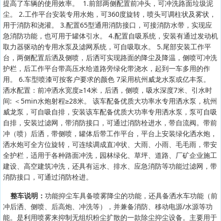
提高了车辆的使用效率。 1.前部两侧配置前冲头，可冲洗路面垃圾泥
尘。 2.工作平台安装专用水炮，可360度旋转，喷头可调柱状及雾状，
用于消防和浇灌。 3.配置65型通用消防接口，可接消防水带，实现应
急消防功能，也可用于罐体引水。 4.配置自吸系统，安装有通过发动机
取力器驱动的专用水泵及滤网系统，可自吸取水。 5.尾部安装工作平
台，两侧配置后洒及侧喷，后洒可实现路面的降尘及降温，侧喷可冲洗
护栏，后工作平台带高压水给道路旁绿化带浇水，起到一车多用的作
用。 6.车型喷漆可按客户要求的颜色 7采用杭州威龙水泵或亿丰泵。
洒水配置：前冲洒水宽度≥14米，后洒，侧喷，吸水深度7米、引水时
间: ＜5min水炮射程≥28米。 该车配备优质大功率水专用洒水泵，杭州
威龙泵，可自吸自排，安装该车配备优质大功率专用洒水泵，泵可自吸
自排，安装过滤网，带消防接口，可通过消防栓进水，带自流阀。带前
冲（喷）后洒，带侧喷，罐体后带工作平台，平台上安装绿化洒水炮，
洒水炮可全方位旋转，可连续调成直冲状、大雨、小雨、毛毛雨，带安
全护栏，适用于各种路面冲洗，园林绿化、草坪、道路、厂矿企业施工
建设、高空建筑冲洗，还具有运水、排水、应急消防等功能过滤网，带
消防接口，可通过消防栓进。
整车说明：
功能抑尘车具备喷雾降尘的功能，还具备洒水车功能（前
冲后洒、侧喷、后高炮、冲洗等），并兼备消防、移动电源/水源等功
能。是利用喷雾来抑制无组织粉尘扩散的一款除尘抑尘设备。主要用于