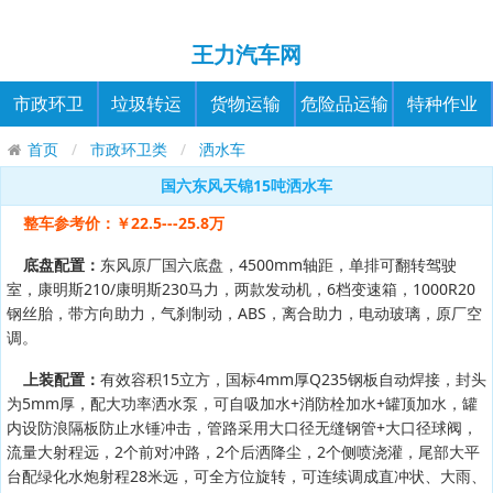
王力汽车网
市政环卫
垃圾转运
货物运输
危险品运输
特种作业
首页
市政环卫类
洒水车
国六东风天锦15吨洒水车
整车参考价：￥22.5---25.8万
底盘配置：
东风原厂国六底盘，4500mm轴距，单排可翻转驾驶
室，康明斯210/康明斯230马力，两款发动机，6档变速箱，1000R20
钢丝胎，带方向助力，气刹制动，ABS，离合助力，电动玻璃，原厂空
调。
上装配置：
有效容积15立方，国标4mm厚Q235钢板自动焊接，封头
为5mm厚，配大功率洒水泵，可自吸加水+消防栓加水+罐顶加水，罐
内设防浪隔板防止水锤冲击，管路采用大口径无缝钢管+大口径球阀，
流量大射程远，2个前对冲路，2个后洒降尘，2个侧喷浇灌，尾部大平
台配绿化水炮射程28米远，可全方位旋转，可连续调成直冲状、大雨、