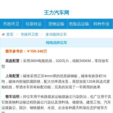
王力汽车网
市政环卫
垃圾转运
货物运输
危险品运输
特种作业
首页
市政环卫类
多功能抑尘车
纯电动抑尘车
整车参考价：￥150-240万
底盘配置：
采用380V电瓶机组，320马力，续航500KM，零排放车
型
上装配置：
罐体采用正宗4mm厚的优质碳钢板，罐体有效容积16
吨，罐体内部做防腐防锈，配大功率洒水泵，尾部加装120米风送式雾
炮机组，带洒水车所有标配功能，完美的实现了一车两用的效果
整车说明：
抑尘车用于铁路煤炭运输煤扬尘污染防治，也广泛用于其
它散装物料运输过程防扬尘污染以及渣料场、储煤场、建筑工地、汽车
运煤扬尘、固沙、钢铁建材、水泥、企业各种露天料场生态护坡等方