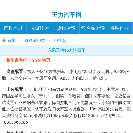
王力汽车网
市政环卫
垃圾转运
货物运输
危险品运输
特种作业
首页
道路清扫类
扫路车
东风天锦16方洗扫车
整车参考价：￥35-40万
底盘配置：
东风天锦16方洗扫车，康明斯180马力发动机，9.00钢丝
胎，六档变速箱，带原厂空调、ABS、方向助力、断气刹。
上装配置：
：康明斯170马力副发动机，9方水7方尘，中置2扫盘，
德国品孚高压水泵（带前冲、侧喷、后喷雾、侧冲洗车水枪、垃圾箱自
洁装置）不锈钢高压管路，德国控制西门子电器元件，水箱均带防溢或
低水位报警装置；倒车及洗扫状态室内监视器、18m高压冲洗卷盘、最
大清扫宽度3.5m,清洗压力10Mpa,吸入颗粒度120mm. 咨询热线️：
18808668085