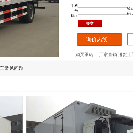
手机
验
号
码
码：
询价热线：
购买承诺
厂家直销 送货上
车常见问题