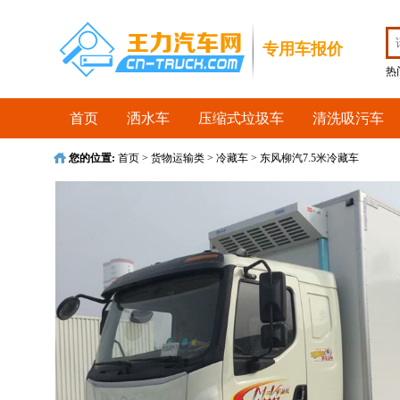
收藏首页
专用车报价
热
首页
洒水车
压缩式垃圾车
清洗吸污车
您的位置:
首页
>
货物运输类
>
冷藏车
>
东风柳汽7.5米冷藏车