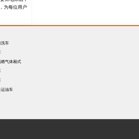
，为每位用户
清洗车
车
易燃气体厢式
车
车
车
金运油车