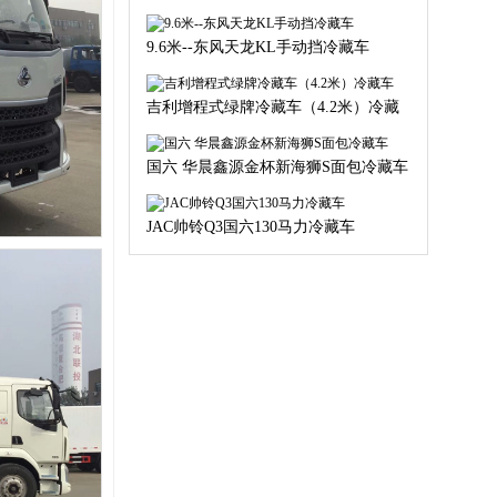
力）
9.6米--东风天龙KL手动挡冷藏车
吉利增程式绿牌冷藏车（4.2米）冷藏
车
国六 华晨鑫源金杯新海狮S面包冷藏车
JAC帅铃Q3国六130马力冷藏车