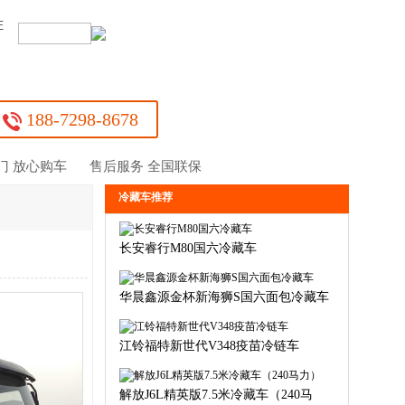
证
：
188-7298-8678
门 放心购车
售后服务 全国联保
冷藏车推荐
长安睿行M80国六冷藏车
华晨鑫源金杯新海狮S国六面包冷藏车
江铃福特新世代V348疫苗冷链车
解放J6L精英版7.5米冷藏车（240马