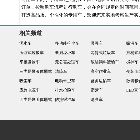
订单，按照购车流程进行购车，会在合同规定的时间范围
打造高品质、个性化的专用车，欢迎您来实地考察生产实
相关频道
洒水车
多功能抑尘车
吸粪车
吸污车
压缩式垃圾车
餐厨垃圾车
勾臂式垃圾车
挂桶式
平板运输车
无公害处理车
散装饲料运输车
搅拌车
三类易燃液体厢式
清障车
高空作业车
侧装压
运输车
吸尘车
电动环卫车
畜禽运输车
散装粮
应急电源车
排水抢险车
宿营车
LED宣
四类易燃固体厢式
防撞缓冲车
清淤车
运输车