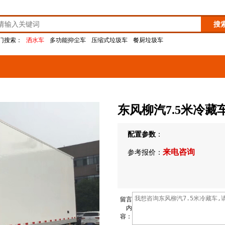
门搜索：
洒水车
多功能抑尘车
压缩式垃圾车
餐厨垃圾车
东风柳汽7.5米冷藏
配置参数
：
来电咨询
参考报价：
留言
内
容：