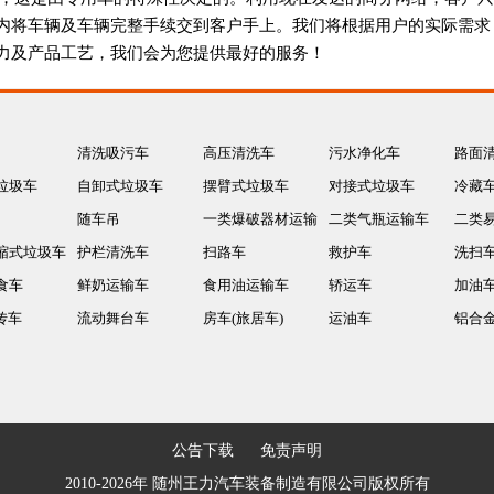
内将车辆及车辆完整手续交到客户手上。我们将根据用户的实际需求
力及产品工艺，我们会为您提供最好的服务！
清洗吸污车
高压清洗车
污水净化车
路面
垃圾车
自卸式垃圾车
摆臂式垃圾车
对接式垃圾车
冷藏
随车吊
一类爆破器材运输
二类气瓶运输车
二类
缩式垃圾车
护栏清洗车
车
扫路车
救护车
运输
洗扫
食车
鲜奶运输车
食用油运输车
轿运车
加油
传车
流动舞台车
房车(旅居车)
运油车
铝合
公告下载
免责声明
2010-2026年 随州王力汽车装备制造有限公司版权所有