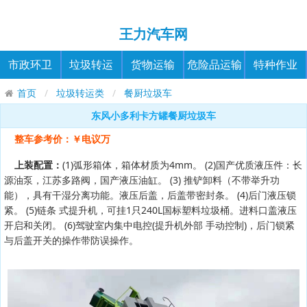
王力汽车网
市政环卫
垃圾转运
货物运输
危险品运输
特种作业
首页
垃圾转运类
餐厨垃圾车
东风小多利卡方罐餐厨垃圾车
整车参考价：￥电议万
上装配置：
(1)弧形箱体，箱体材质为4mm。 (2)国产优质液压件：长
源油泵，江苏多路阀，国产液压油缸。 (3) 推铲卸料（不带举升功
能），具有干湿分离功能。液压后盖，后盖带密封条。 (4)后门液压锁
紧。 (5)链条 式提升机，可挂1只240L国标塑料垃圾桶。进料口盖液压
开启和关闭。 (6)驾驶室内集中电控(提升机外部 手动控制)，后门锁紧
与后盖开关的操作带防误操作。