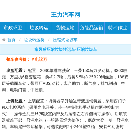
王力汽车网
市政环卫
垃圾转运
货物运输
危险品运输
特种作业
首页
垃圾转运类
压缩式垃圾车
东风后压缩垃圾转运车-压缩垃圾车
整车参考价：￥电议万
底盘配置：
配置：2030单排驾驶室，玉柴150马力发动机，3800轴
距，万里扬6档变速箱，前桥2.7吨，后桥5.5吨8.25R20钢丝胎，188双
层等截面车架，带原厂ABS,动转，离合助力，断气刹，排气制动，空
调，电动门窗，中控锁。
上装配置：
上装配置：填装器举升油缸带液压锁装置，采用西门子
PLC电控系统（采用光电开关，带一键操作和手动操作两种控制方
式），操作盒共三只(驾驶室内部及后尾部左右两侧均可操作)。后填装
器标准下部一只污水箱（与填装器焊为整体），底盘大梁一侧一只污水
箱。车辆尾部带翻桶架，可选装翻转2个240L塑料桶，安装气动密封