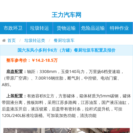
王力汽车网
市政环卫
垃圾转运
货物运输
危险品运输
特种作业
首页
垃圾转运类
餐厨垃圾车
国六东风小多利卡6方（方罐）餐厨垃圾车配置及报价
整车参考价：￥14.2-18.5万
底盘配置：
轴距：3308mm，玉柴140马力，万里扬6档变速箱，
（带原厂空调）、7.00R16钢丝胎，断气刹，中控锁、电动门窗、
ABS。
上装配置：
有效容积6立方，方形罐体，箱体材质为5mm碳钢，罐体
带固液分离，推板卸料，采用江苏多路阀，江苏油泵，国产液压油缸，
后盖液压开启，液压锁紧，后盖带有密封条，拉杆式提升机，可挂
120L/240L标准垃圾桶。可加装加热功能，清洗功能