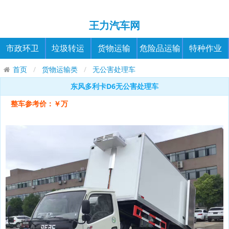
王力汽车网
市政环卫
垃圾转运
货物运输
危险品运输
特种作业
首页
货物运输类
无公害处理车
东风多利卡D6无公害处理车
整车参考价：￥万