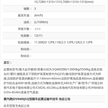
10,7280+1310+1310,7080+1310+1310(mm)
轴数：
3
最高车速：
(km/h)
油耗：
(L/100Km)
弹簧片数：
-/-/-/-
轮胎数：
12(个)
轮胎规格：
11.00R20 12PR,11R22.5 12PR,12R22.5 12PR
制动前：
制动后：
其它：
起重机型号/最大起升载荷/质量分别为:SQ400ZB6/12800kg/5500kg.选装后组
合灯/雾灯;侧面及后下部防护装置材质均为Q235;侧/后防护装置连接方式为焊
接;后部防护装置的断面尺寸:140mm×60mm;后防护离地高度480mm.选装侧防
护为铝合金6061材质,连接方式为螺栓连接样式;ABS生产厂家/型号:广州瑞立科
密汽车电子股份有限公司/CM2XL-4S/2M;山东海纳汽车科技有限公司/HNABS4
S/2m-4S/4m;装备空气悬架.
襄汽牌JDV9400JSQ型随车起重运输半挂车 免征公告
此车型暂无免征公告