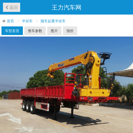
王力汽车网
返回
首页
半挂车
随车起重半挂车
车型首页
整车参数
图片
报价