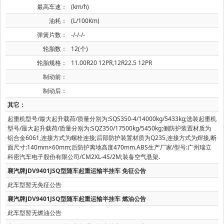
最高车速：
(km/h)
油耗：
(L/100Km)
弹簧片数：
-/-/-/-
轮胎数：
12(个)
轮胎规格：
11.00R20 12PR,12R22.5 12PR
制动前：
制动后：
其它：
起重机型号/最大起升载荷/质量分别为:SQS350-4/14000kg/5433kg;选装起重机
型号/最大起升载荷/质量分别为:SQZ350/17500kg/5450kg;侧防护装置材质为
铝合金6061,连接方式为螺栓连接;后部防护装置材质为Q235,连接方式为焊接,断
面尺寸:140mm×60mm;后防护离地高度470mm.ABS生产厂家/型号:广州瑞立
科密汽车电子股份有限公司/CM2XL-4S/2M;装备空气悬架.
襄汽牌JDV9401JSQ型随车起重运输半挂车 免征公告
此车型暂无免征公告
襄汽牌JDV9401JSQ型随车起重运输半挂车 燃油公告
此车型暂无燃油公告