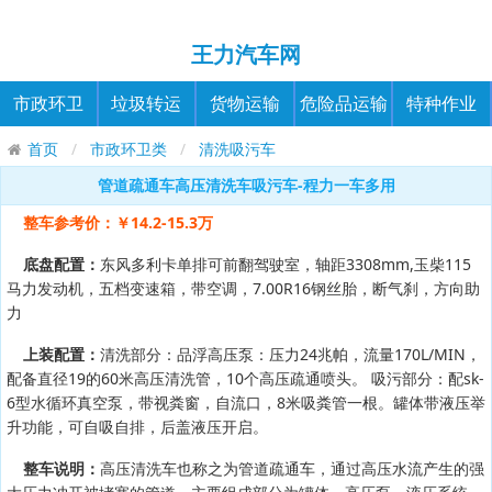
王力汽车网
市政环卫
垃圾转运
货物运输
危险品运输
特种作业
首页
市政环卫类
清洗吸污车
管道疏通车高压清洗车吸污车-程力一车多用
整车参考价：￥14.2-15.3万
底盘配置：
东风多利卡单排可前翻驾驶室，轴距3308mm,玉柴115
马力发动机，五档变速箱，带空调，7.00R16钢丝胎，断气刹，方向助
力
上装配置：
清洗部分：品浮高压泵：压力24兆帕，流量170L/MIN，
配备直径19的60米高压清洗管，10个高压疏通喷头。 吸污部分：配sk-
6型水循环真空泵，带视粪窗，自流口，8米吸粪管一根。罐体带液压举
升功能，可自吸自排，后盖液压开启。
整车说明：
高压清洗车也称之为管道疏通车，通过高压水流产生的强