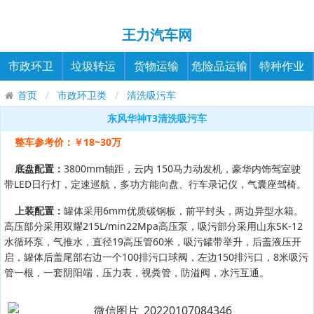
王力汽车网
市政环卫
垃圾转运
货物运输
危险品运输
特种作业
首页
市政环卫类
清洗吸污车
东风华神T3清洗吸污车
整车参考价：￥18~30万
底盘配置：
3800mm轴距，云内 150马力动发‬机，豪华内饰驾室驶‬
带LED日行灯，定速巡航，多功方能‬向盘、行车录记‬仪，气囊座驾椅‬。
上装配置：
罐体采用6mm优质碳钢板，前平封头，两边异型水箱。
高压部分采用双耀215L/min22Mpa高压泵，吸污部分采用山东SK-12
水循环泵，气推水，直径19高压管60米，吸污罐带举升，后盖液压开
启，罐体后盖尾部右边一个100排污口球阀，左边150排污口，8米吸污
管一根，一套阴阳端，压力表，视粪管，防溢阀，水污互通。