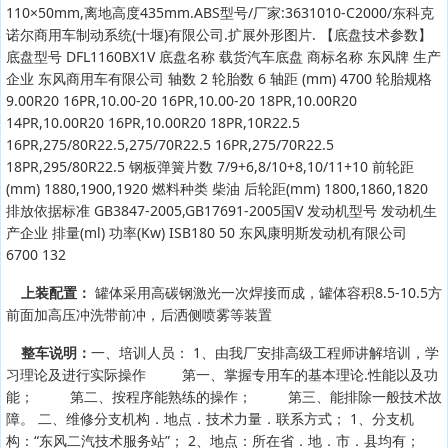
110×50mm,离地高度435mm.ABS型号/厂家:3631010-C2000/东科克
诺尔商用车制动系统(十堰)有限公司.扩展外形图片. 【底盘技术参数】
底盘型号 DFL1160BX1V 底盘名称 载货汽车底盘 商标名称 东风牌 生产
企业 东风商用车有限公司 轴数 2 轮胎数 6 轴距 (mm) 4700 轮胎规格
9.00R20 16PR,10.00-20 16PR,10.00-20 18PR,10.00R20
14PR,10.00R20 16PR,10.00R20 18PR,10R22.5
16PR,275/80R22.5,275/70R22.5 16PR,275/70R22.5
18PR,295/80R22.5 钢板弹簧片数 7/9+6,8/10+8,10/11+10 前轮距
(mm) 1880,1900,1920 燃料种类 柴油 后轮距(mm) 1800,1860,1820
排放依据标准 GB3847-2005,GB17691-2005国V 发动机型号 发动机生
产企业 排量(ml) 功率(Kw) ISB180 50 东风康明斯发动机有限公司
6700 132
上装配置：
罐体采用高碳钢激光一次焊接而成，罐体容积8.5-10.5方
前面加高压冲洗带前冲，后洒侧喷雾等装置
整车说明：
一、培训人员： 1、由我厂安排高级工程师讲解培训，学
习理论及进行实际操作 第一、掌握专用车的基本理论.性能以及功
能； 第二、按程序能熟练的操作； 第三、能排除一般技术故
障。 二、维修分支机构．地点．技术力量．联系方式； 1、分支机
构：“东风二汽技术服务站”； 2、地点：所在省．地．市．县均有；