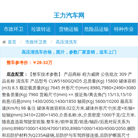
王力汽车网
市政环卫
垃圾转运
货物运输
危险品运输
特种作业
首页
市政环卫类
高压清洗车
高压清洗车价格，图片，参数厂家直销，送车上门
整车参考价：￥28-32万
底盘配置：
【整车技术参数】 产品商标 程力威牌 公告批次 309 产
品名称 清洗车 产品型号 CLW5160GQXD5 总质量(Kg) 15800 罐体容积
(m3) 8.5 额定载质量(Kg) 7645 外形尺寸(mm) 8980,7980×2490×3080
整备质量(Kg) 7960 货厢尺寸(mm) ×× 接近角/离去角(°) 15/13,15/10
前悬/后悬(mm) 1430/2050,1430/1850 轴荷(Kg) 5600/10200 最高车
速(Km/h) 98 备注 罐体有效容积8.02立方米,罐体外形尺寸(长度×长轴×
短轴)(mm):3410×2280×1450.介质名称:水,介质密度:1000千克/立方米.
随底盘选装驾驶室前脸.整车长/前申装置/前悬/轴距/后悬对应关系为
(mm):8980/1000/1430/4700/1850,8980/1000/1430/4500/2050.侧防
和后防护材料为Q235A碳钢,后防护与车驾焊接连接,后防护断面尺寸