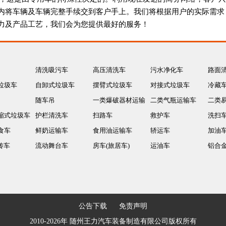
内将车辆及车辆完整手续交到客户手上。我们将根据用户的实际需求
力及产品工艺，我们会为您提供最好的服务！
清洗吸污车
高压清洗车
污水净化车
路面
垃圾车
自卸式垃圾车
摆臂式垃圾车
对接式垃圾车
冷藏
随车吊
一类爆破器材运输
二类气瓶运输车
二类
缩式垃圾车
护栏清洗车
车
扫路车
救护车
运输
洗扫
食车
鲜奶运输车
食用油运输车
轿运车
加油
传车
流动舞台车
房车(旅居车)
运油车
铝合
公告下载
免责声明
2010-2026年 随州王力汽车装备制造有限公司版权所有