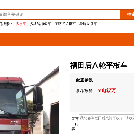
门搜索：
洒水车
多功能抑尘车
压缩式垃圾车
餐厨垃圾车
福田后八轮平板车
配置参数
：
￥电议万
参考报价：
留言
内
容：