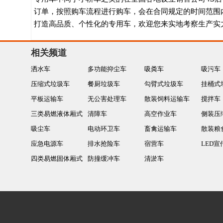
订单，按照购车流程进行购车，会在合同规定的时间范围
打造高品质、个性化的专用车，欢迎您来实地考察生产实
相关频道
洒水车
多功能抑尘车
吸粪车
吸污车
压缩式垃圾车
餐厨垃圾车
勾臂式垃圾车
挂桶式
平板运输车
无公害处理车
散装饲料运输车
搅拌车
三类易燃液体厢式
清障车
高空作业车
侧装压
运输车
吸尘车
电动环卫车
畜禽运输车
散装粮
应急电源车
排水抢险车
宿营车
LED宣
四类易燃固体厢式
防撞缓冲车
清淤车
运输车