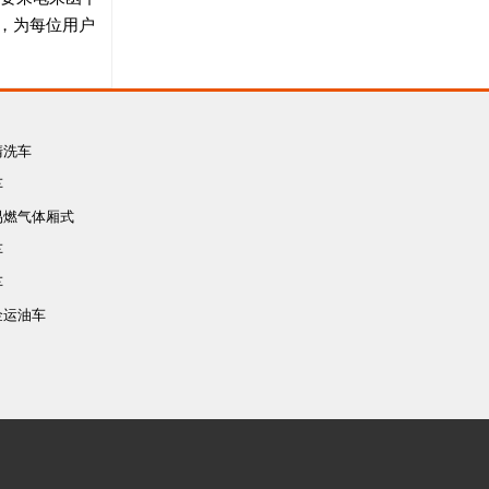
，为每位用户
清洗车
车
易燃气体厢式
车
车
车
金运油车