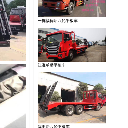
一拖福德后八轮平板车
江淮单桥平板车
福田后八轮平板车