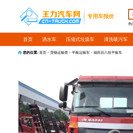
收藏首页
专用车报价
热
首页
洒水车
压缩式垃圾车
清洗吸污车
您的位置:
首页
>
货物运输类
>
平板运输车
>
福田后八轮平板车