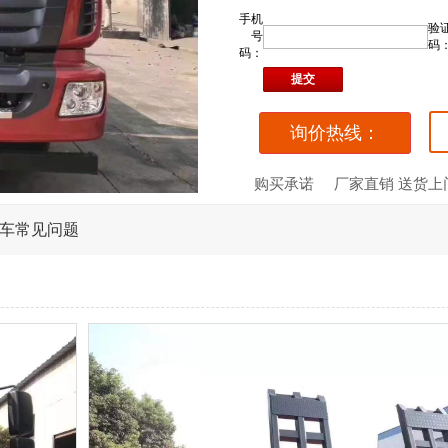
手机
验
号
码
码：
询价热线：
购买承诺
厂家直销 送货上
车常见问题