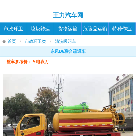
王力汽车网
市政环卫
垃圾转运
货物运输
危险品运输
特种作业
首页
市政环卫类
清洗吸污车
东风D6联合疏通车
整车参考价：￥电议万