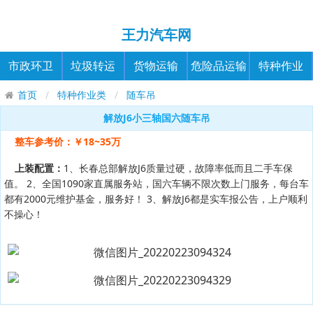
王力汽车网
市政环卫
垃圾转运
货物运输
危险品运输
特种作业
首页
特种作业类
随车吊
解放J6小三轴国六随车吊
整车参考价：￥18~35万
上装配置：
1、长春总部解放J6质量过硬，故障率低而且二手车保
值。 2、全国1090家直属服务站，国六车辆不限次数上门服务，每台车
都有2000元维护基金，服务好！ 3、解放J6都是实车报公告，上户顺利
不操心！